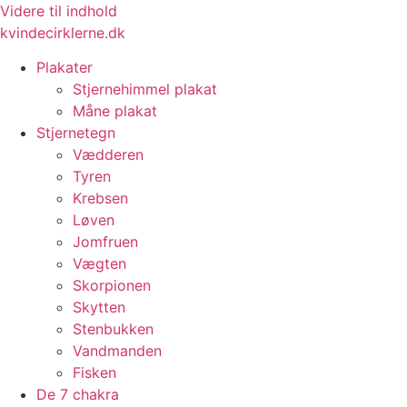
Videre til indhold
kvindecirklerne.dk
Plakater
Stjernehimmel plakat
Måne plakat
Stjernetegn
Vædderen
Tyren
Krebsen
Løven
Jomfruen
Vægten
Skorpionen
Skytten
Stenbukken
Vandmanden
Fisken
De 7 chakra