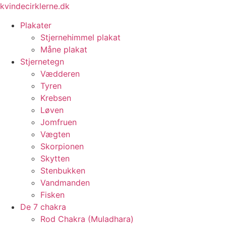
Videre
kvindecirklerne.dk
til
Plakater
indhold
Stjernehimmel plakat
Måne plakat
Stjernetegn
Vædderen
Tyren
Krebsen
Løven
Jomfruen
Vægten
Skorpionen
Skytten
Stenbukken
Vandmanden
Fisken
De 7 chakra
Rod Chakra (Muladhara)