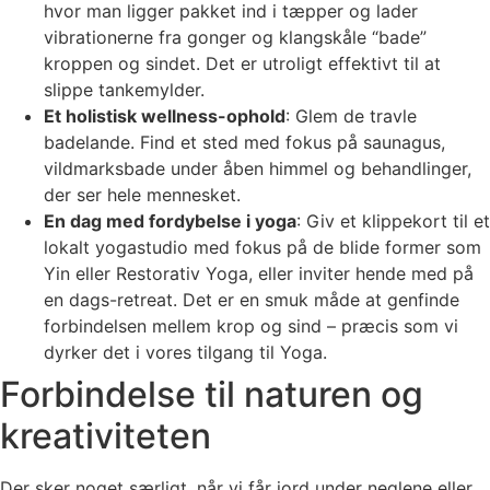
hvor man ligger pakket ind i tæpper og lader
vibrationerne fra gonger og klangskåle “bade”
kroppen og sindet. Det er utroligt effektivt til at
slippe tankemylder.
Et holistisk wellness-ophold
: Glem de travle
badelande. Find et sted med fokus på saunagus,
vildmarksbade under åben himmel og behandlinger,
der ser hele mennesket.
En dag med fordybelse i yoga
: Giv et klippekort til et
lokalt yogastudio med fokus på de blide former som
Yin eller Restorativ Yoga, eller inviter hende med på
en dags-retreat. Det er en smuk måde at genfinde
forbindelsen mellem krop og sind – præcis som vi
dyrker det i vores tilgang til Yoga.
Forbindelse til naturen og
kreativiteten
Der sker noget særligt, når vi får jord under neglene eller