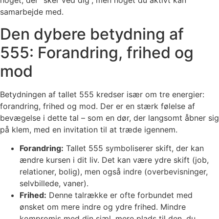
noget, der “sker ved dig”, men noget du aktivt kan
samarbejde med.
Den dybere betydning af
555: Forandring, frihed og
mod
Betydningen af tallet 555 kredser især om tre energier:
forandring, frihed og mod. Der er en stærk følelse af
bevægelse i dette tal – som en dør, der langsomt åbner sig
på klem, med en invitation til at træde igennem.
Forandring:
Tallet 555 symboliserer skift, der kan
ændre kursen i dit liv. Det kan være ydre skift (job,
relationer, bolig), men også indre (overbevisninger,
selvbillede, vaner).
Frihed:
Denne talrække er ofte forbundet med
ønsket om mere indre og ydre frihed. Mindre
kompromis med din sjæl, mere plads til den, du