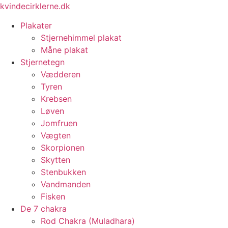
Videre
kvindecirklerne.dk
til
Plakater
indhold
Stjernehimmel plakat
Måne plakat
Stjernetegn
Vædderen
Tyren
Krebsen
Løven
Jomfruen
Vægten
Skorpionen
Skytten
Stenbukken
Vandmanden
Fisken
De 7 chakra
Rod Chakra (Muladhara)