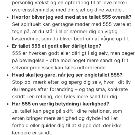
personlig vækst og en opfordring til at leve mere i
overensstemmelse med din sjæl og dine værdier.
Hvorfor bliver jeg ved med at se tallet 555 overalt?
Set spirituelt kan gentagne møder med 555 være et
tegn på, at du står i eller nærmer dig en vigtig
livsændring, som du bliver bedt om at vågne op til.
Er tallet 555 et godt eller dårligt tegn?
555 er hverken godt eller dårligt i sig selv, men peger
på bevægelse – ofte mod noget mere sandt og frit,
selvom processen kan føles udfordrende.
Hvad skal jeg gøre, når jeg ser engletallet 555?
Stop op, mærk efter, og spørg dig selv, hvor i dit liv
du længes efter forandring – og tag små, konkrete
skridt i en retning, der føles mere sand for dig.
Har 555 en særlig betydning i kærlighed?
Ja, tallet kan pege på skift i dine relationer, som
enten bringer mere ærlighed og dybde ind i et
forhold eller guider dig til at slippe det, der ikke
længere er sundt.