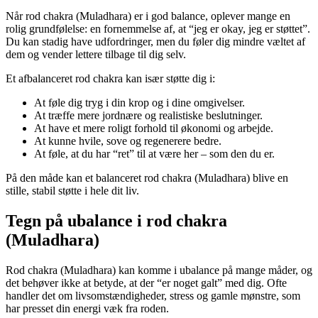
Når rod chakra (Muladhara) er i god balance, oplever mange en
rolig grundfølelse: en fornemmelse af, at “jeg er okay, jeg er støttet”.
Du kan stadig have udfordringer, men du føler dig mindre væltet af
dem og vender lettere tilbage til dig selv.
Et afbalanceret rod chakra kan især støtte dig i:
At føle dig tryg i din krop og i dine omgivelser.
At træffe mere jordnære og realistiske beslutninger.
At have et mere roligt forhold til økonomi og arbejde.
At kunne hvile, sove og regenerere bedre.
At føle, at du har “ret” til at være her – som den du er.
På den måde kan et balanceret rod chakra (Muladhara) blive en
stille, stabil støtte i hele dit liv.
Tegn på ubalance i rod chakra
(Muladhara)
Rod chakra (Muladhara) kan komme i ubalance på mange måder, og
det behøver ikke at betyde, at der “er noget galt” med dig. Ofte
handler det om livsomstændigheder, stress og gamle mønstre, som
har presset din energi væk fra roden.