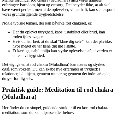
Mange forbinder rod chakra (Muladhara) med vores tidligste
erfaringer: barndom, hjem og omsorg. Det betyder ikke, at alt skal
have været perfekt, men at de oplevelser, vi har haft, kan sætte spor i
vores grundlæggende tryghedsfølelse.
Nogle typiske temaer, der kan påvirke rod chakraet, er:
Har du oplevet utryghed, kaos, ustabilitet eller brud, kan
roden føles svagere.
Hvis du har lært, at du skal “klare dig selv”, kan det påvirke,
hvor meget du tør læne dig ind i støtte.
Et kærligt, stabilt miljø kan styrke oplevelsen af, at verden er
et relativt trygt sted.
Det vigtige er, at rod chakra (Muladhara) kan næres og styrkes –
også som voksen. Du kan skabe nye erfaringer af tryghed: i
relationer, i dit hjem, gennem rutiner og gennem det indre arbejde,
du gør for dig selv.
Praktisk guide: Meditation til rod chakra
(Muladhara)
Her finder du en simpel, guidende struktur til en kort rod chakra-
meditation, som du kan tilpasse efter behov.