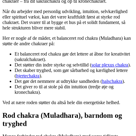
chakraer – fra dit sakralchakra og op til kronechakraet.
Når du arbejder med personlig udvikling, intuition, selvkærlighed
eller spirituel vækst, kan det være kraftfuldt først at styrke rod
chakraet. Det svarer til at bygge et hus på et solidt fundament, så
hele strukturen bliver mere stabil.
Her er nogle af de måder, et balanceret rod chakra (Muladhara) kan
støtte de andre chakraer på:
Et balanceret rod chakra gør det lettere at åbne for kreativitet
(sakralchakraet).
Det støtter din indre styrke og selvtillid (
solar plexus chakra
).
Det skaber tryghed, som gør sårbarhed og kærlighed lettere
(
hjertechakra
).
Det gør det nemmere at udtrykke sandheden (
halschakra
).
Det giver ro til at stole på din intuition (tredje øje og
kronechakra).
Ved at nære roden støtter du altså hele din energetiske helhed.
Rod chakra (Muladhara), barndom og
tryghed