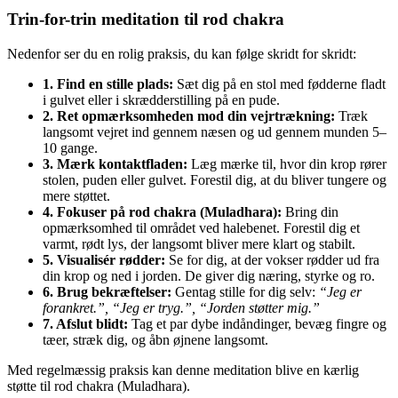
Trin-for-trin meditation til rod chakra
Nedenfor ser du en rolig praksis, du kan følge skridt for skridt:
1. Find en stille plads:
Sæt dig på en stol med fødderne fladt
i gulvet eller i skrædderstilling på en pude.
2. Ret opmærksomheden mod din vejrtrækning:
Træk
langsomt vejret ind gennem næsen og ud gennem munden 5–
10 gange.
3. Mærk kontaktfladen:
Læg mærke til, hvor din krop rører
stolen, puden eller gulvet. Forestil dig, at du bliver tungere og
mere støttet.
4. Fokuser på rod chakra (Muladhara):
Bring din
opmærksomhed til området ved halebenet. Forestil dig et
varmt, rødt lys, der langsomt bliver mere klart og stabilt.
5. Visualisér rødder:
Se for dig, at der vokser rødder ud fra
din krop og ned i jorden. De giver dig næring, styrke og ro.
6. Brug bekræftelser:
Gentag stille for dig selv:
“Jeg er
forankret.”, “Jeg er tryg.”, “Jorden støtter mig.”
7. Afslut blidt:
Tag et par dybe indåndinger, bevæg fingre og
tæer, stræk dig, og åbn øjnene langsomt.
Med regelmæssig praksis kan denne meditation blive en kærlig
støtte til rod chakra (Muladhara).