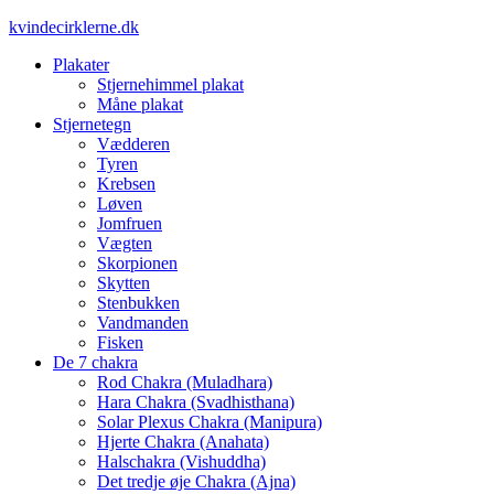
Videre
kvindecirklerne.dk
til
Plakater
indhold
Stjernehimmel plakat
Måne plakat
Stjernetegn
Vædderen
Tyren
Krebsen
Løven
Jomfruen
Vægten
Skorpionen
Skytten
Stenbukken
Vandmanden
Fisken
De 7 chakra
Rod Chakra (Muladhara)
Hara Chakra (Svadhisthana)
Solar Plexus Chakra (Manipura)
Hjerte Chakra (Anahata)
Halschakra (Vishuddha)
Det tredje øje Chakra (Ajna)