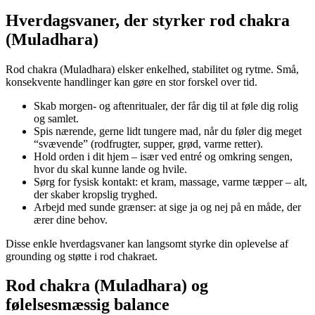
Hverdagsvaner, der styrker rod chakra
(Muladhara)
Rod chakra (Muladhara) elsker enkelhed, stabilitet og rytme. Små,
konsekvente handlinger kan gøre en stor forskel over tid.
Skab morgen- og aftenritualer, der får dig til at føle dig rolig
og samlet.
Spis nærende, gerne lidt tungere mad, når du føler dig meget
“svævende” (rodfrugter, supper, grød, varme retter).
Hold orden i dit hjem – især ved entré og omkring sengen,
hvor du skal kunne lande og hvile.
Sørg for fysisk kontakt: et kram, massage, varme tæpper – alt,
der skaber kropslig tryghed.
Arbejd med sunde grænser: at sige ja og nej på en måde, der
ærer dine behov.
Disse enkle hverdagsvaner kan langsomt styrke din oplevelse af
grounding og støtte i rod chakraet.
Rod chakra (Muladhara) og
følelsesmæssig balance