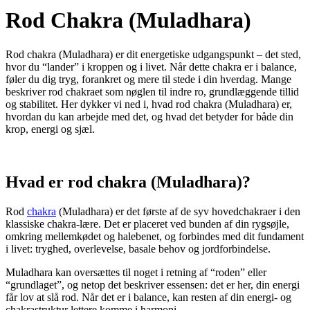
Rod Chakra (Muladhara)
Rod chakra (Muladhara) er dit energetiske udgangspunkt – det sted,
hvor du “lander” i kroppen og i livet. Når dette chakra er i balance,
føler du dig tryg, forankret og mere til stede i din hverdag. Mange
beskriver rod chakraet som nøglen til indre ro, grundlæggende tillid
og stabilitet. Her dykker vi ned i, hvad rod chakra (Muladhara) er,
hvordan du kan arbejde med det, og hvad det betyder for både din
krop, energi og sjæl.
Hvad er rod chakra (Muladhara)?
Rod
chakra
(Muladhara) er det første af de syv hovedchakraer i den
klassiske chakra-lære. Det er placeret ved bunden af din rygsøjle,
omkring mellemkødet og halebenet, og forbindes med dit fundament
i livet: tryghed, overlevelse, basale behov og jordforbindelse.
Muladhara kan oversættes til noget i retning af “roden” eller
“grundlaget”, og netop det beskriver essensen: det er her, din energi
får lov at slå rod. Når det er i balance, kan resten af din energi- og
chakrastruktur lettere komme i harmoni.