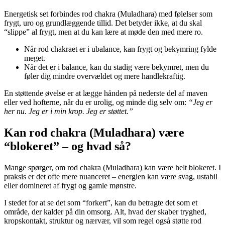
Energetisk set forbindes rod chakra (Muladhara) med følelser som
frygt, uro og grundlæggende tillid. Det betyder ikke, at du skal
“slippe” al frygt, men at du kan lære at møde den med mere ro.
Når rod chakraet er i ubalance, kan frygt og bekymring fylde
meget.
Når det er i balance, kan du stadig være bekymret, men du
føler dig mindre overvældet og mere handlekraftig.
En støttende øvelse er at lægge hånden på nederste del af maven
eller ved hofterne, når du er urolig, og minde dig selv om:
“Jeg er
her nu. Jeg er i min krop. Jeg er støttet.”
Kan rod chakra (Muladhara) være
“blokeret” – og hvad så?
Mange spørger, om rod chakra (Muladhara) kan være helt blokeret. I
praksis er det ofte mere nuanceret – energien kan være svag, ustabil
eller domineret af frygt og gamle mønstre.
I stedet for at se det som “forkert”, kan du betragte det som et
område, der kalder på din omsorg. Alt, hvad der skaber tryghed,
kropskontakt, struktur og nærvær, vil som regel også støtte rod