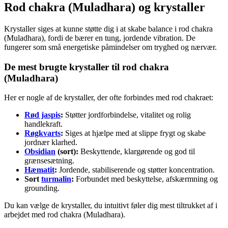
Rod chakra (Muladhara) og krystaller
Krystaller siges at kunne støtte dig i at skabe balance i rod chakra
(Muladhara), fordi de bærer en tung, jordende vibration. De
fungerer som små energetiske påmindelser om tryghed og nærvær.
De mest brugte krystaller til rod chakra
(Muladhara)
Her er nogle af de krystaller, der ofte forbindes med rod chakraet:
Rød jaspis
:
Støtter jordforbindelse, vitalitet og rolig
handlekraft.
Røgkvarts
:
Siges at hjælpe med at slippe frygt og skabe
jordnær klarhed.
Obsidian
(sort):
Beskyttende, klargørende og god til
grænsesætning.
Hæmatit
:
Jordende, stabiliserende og støtter koncentration.
Sort
turmalin
:
Forbundet med beskyttelse, afskærmning og
grounding.
Du kan vælge de krystaller, du intuitivt føler dig mest tiltrukket af i
arbejdet med rod chakra (Muladhara).