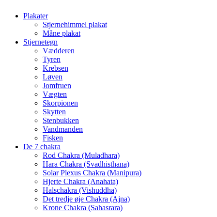
Plakater
Stjernehimmel plakat
Måne plakat
Stjernetegn
Vædderen
Tyren
Krebsen
Løven
Jomfruen
Vægten
Skorpionen
Skytten
Stenbukken
Vandmanden
Fisken
De 7 chakra
Rod Chakra (Muladhara)
Hara Chakra (Svadhisthana)
Solar Plexus Chakra (Manipura)
Hjerte Chakra (Anahata)
Halschakra (Vishuddha)
Det tredje øje Chakra (Ajna)
Krone Chakra (Sahasrara)