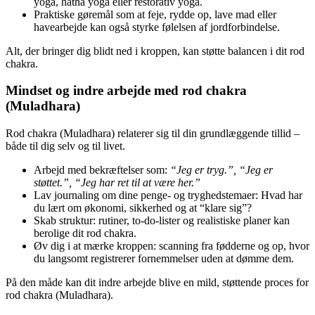
yoga, hatha yoga eller restorativ yoga.
Praktiske gøremål som at feje, rydde op, lave mad eller
havearbejde kan også styrke følelsen af jordforbindelse.
Alt, der bringer dig blidt ned i kroppen, kan støtte balancen i dit rod
chakra.
Mindset og indre arbejde med rod chakra
(Muladhara)
Rod chakra (Muladhara) relaterer sig til din grundlæggende tillid –
både til dig selv og til livet.
Arbejd med bekræftelser som:
“Jeg er tryg.”, “Jeg er
støttet.”, “Jeg har ret til at være her.”
Lav journaling om dine penge- og tryghedstemaer: Hvad har
du lært om økonomi, sikkerhed og at “klare sig”?
Skab struktur: rutiner, to-do-lister og realistiske planer kan
berolige dit rod chakra.
Øv dig i at mærke kroppen: scanning fra fødderne og op, hvor
du langsomt registrerer fornemmelser uden at dømme dem.
På den måde kan dit indre arbejde blive en mild, støttende proces for
rod chakra (Muladhara).