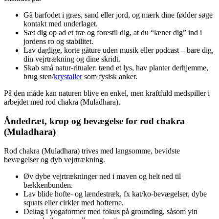
Gå barfodet i græs, sand eller jord, og mærk dine fødder søge
kontakt med underlaget.
Sæt dig op ad et træ og forestil dig, at du “læner dig” ind i
jordens ro og stabilitet.
Lav daglige, korte gåture uden musik eller podcast – bare dig,
din vejrtrækning og dine skridt.
Skab små natur-ritualer: tænd et lys, hav planter derhjemme,
brug sten/
krystaller
som fysisk anker.
På den måde kan naturen blive en enkel, men kraftfuld medspiller i
arbejdet med rod chakra (Muladhara).
Åndedræt, krop og bevægelse for rod chakra
(Muladhara)
Rod chakra (Muladhara) trives med langsomme, bevidste
bevægelser og dyb vejrtrækning.
Øv dybe vejrtrækninger ned i maven og helt ned til
bækkenbunden.
Lav blide hofte- og lændestræk, fx kat/ko-bevægelser, dybe
squats eller cirkler med hofterne.
Deltag i yogaformer med fokus på grounding, såsom yin