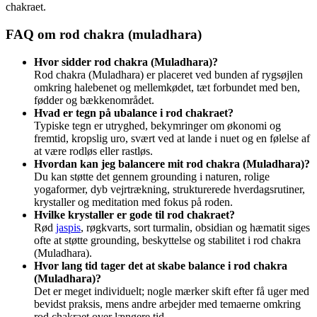
chakraet.
FAQ om rod chakra (muladhara)
Hvor sidder rod chakra (Muladhara)?
Rod chakra (Muladhara) er placeret ved bunden af rygsøjlen
omkring halebenet og mellemkødet, tæt forbundet med ben,
fødder og bækkenområdet.
Hvad er tegn på ubalance i rod chakraet?
Typiske tegn er utryghed, bekymringer om økonomi og
fremtid, kropslig uro, svært ved at lande i nuet og en følelse af
at være rodløs eller rastløs.
Hvordan kan jeg balancere mit rod chakra (Muladhara)?
Du kan støtte det gennem grounding i naturen, rolige
yogaformer, dyb vejrtrækning, strukturerede hverdagsrutiner,
krystaller og meditation med fokus på roden.
Hvilke krystaller er gode til rod chakraet?
Rød
jaspis
, røgkvarts, sort turmalin, obsidian og hæmatit siges
ofte at støtte grounding, beskyttelse og stabilitet i rod chakra
(Muladhara).
Hvor lang tid tager det at skabe balance i rod chakra
(Muladhara)?
Det er meget individuelt; nogle mærker skift efter få uger med
bevidst praksis, mens andre arbejder med temaerne omkring
rod chakraet over længere tid.