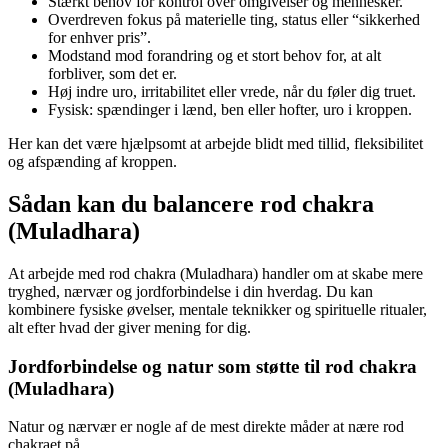
Stærkt behov for kontrol over omgivelser og mennesker.
Overdreven fokus på materielle ting, status eller “sikkerhed
for enhver pris”.
Modstand mod forandring og et stort behov for, at alt
forbliver, som det er.
Høj indre uro, irritabilitet eller vrede, når du føler dig truet.
Fysisk: spændinger i lænd, ben eller hofter, uro i kroppen.
Her kan det være hjælpsomt at arbejde blidt med tillid, fleksibilitet
og afspænding af kroppen.
Sådan kan du balancere rod chakra
(Muladhara)
At arbejde med rod chakra (Muladhara) handler om at skabe mere
tryghed, nærvær og jordforbindelse i din hverdag. Du kan
kombinere fysiske øvelser, mentale teknikker og spirituelle ritualer,
alt efter hvad der giver mening for dig.
Jordforbindelse og natur som støtte til rod chakra
(Muladhara)
Natur og nærvær er nogle af de mest direkte måder at nære rod
chakraet på.