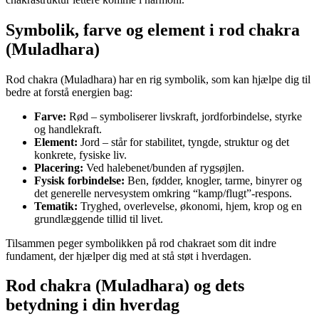
Symbolik, farve og element i rod chakra
(Muladhara)
Rod chakra (Muladhara) har en rig symbolik, som kan hjælpe dig til
bedre at forstå energien bag:
Farve:
Rød – symboliserer livskraft, jordforbindelse, styrke
og handlekraft.
Element:
Jord – står for stabilitet, tyngde, struktur og det
konkrete, fysiske liv.
Placering:
Ved halebenet/bunden af rygsøjlen.
Fysisk forbindelse:
Ben, fødder, knogler, tarme, binyrer og
det generelle nervesystem omkring “kamp/flugt”-respons.
Tematik:
Tryghed, overlevelse, økonomi, hjem, krop og en
grundlæggende tillid til livet.
Tilsammen peger symbolikken på rod chakraet som dit indre
fundament, der hjælper dig med at stå støt i hverdagen.
Rod chakra (Muladhara) og dets
betydning i din hverdag