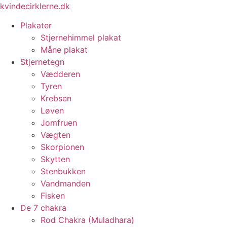
Videre
kvindecirklerne.dk
til
Plakater
indhold
Stjernehimmel plakat
Måne plakat
Stjernetegn
Vædderen
Tyren
Krebsen
Løven
Jomfruen
Vægten
Skorpionen
Skytten
Stenbukken
Vandmanden
Fisken
De 7 chakra
Rod Chakra (Muladhara)