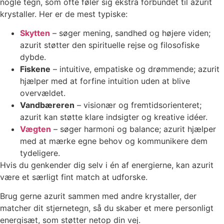
nogle tegn, som ofte føler sig ekstra forbundet til azurit
krystaller. Her er de mest typiske:
Skytten
– søger mening, sandhed og højere viden;
azurit støtter den spirituelle rejse og filosofiske
dybde.
Fiskene
– intuitive, empatiske og drømmende; azurit
hjælper med at forfine intuition uden at blive
overvældet.
Vandbæreren
– visionær og fremtidsorienteret;
azurit kan støtte klare indsigter og kreative idéer.
Vægten
– søger harmoni og balance; azurit hjælper
med at mærke egne behov og kommunikere dem
tydeligere.
Hvis du genkender dig selv i én af energierne, kan azurit
være et særligt fint match at udforske.
Brug gerne azurit sammen med andre krystaller, der
matcher dit stjernetegn, så du skaber et mere personligt
energisæt, som støtter netop din vej.