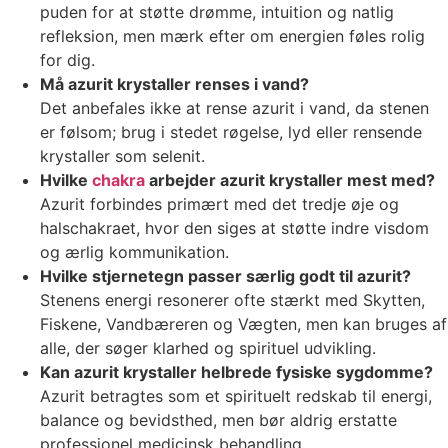
puden for at støtte drømme, intuition og natlig
refleksion, men mærk efter om energien føles rolig
for dig.
Må azurit krystaller renses i vand?
Det anbefales ikke at rense azurit i vand, da stenen
er følsom; brug i stedet røgelse, lyd eller rensende
krystaller som selenit.
Hvilke
chakra
arbejder azurit krystaller mest med?
Azurit forbindes primært med det tredje øje og
halschakraet, hvor den siges at støtte indre visdom
og ærlig kommunikation.
Hvilke stjernetegn passer særlig godt til azurit?
Stenens energi resonerer ofte stærkt med Skytten,
Fiskene, Vandbæreren og Vægten, men kan bruges af
alle, der søger klarhed og spirituel udvikling.
Kan azurit krystaller helbrede fysiske sygdomme?
Azurit betragtes som et spirituelt redskab til energi,
balance og bevidsthed, men bør aldrig erstatte
professionel medicinsk behandling.