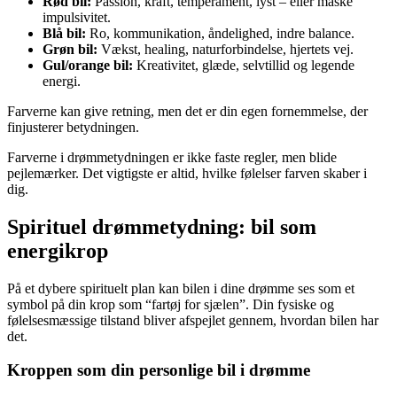
Rød bil:
Passion, kraft, temperament, lyst – eller måske
impulsivitet.
Blå bil:
Ro, kommunikation, åndelighed, indre balance.
Grøn bil:
Vækst, healing, naturforbindelse, hjertets vej.
Gul/orange bil:
Kreativitet, glæde, selvtillid og legende
energi.
Farverne kan give retning, men det er din egen fornemmelse, der
finjusterer betydningen.
Farverne i drømmetydningen er ikke faste regler, men blide
pejlemærker. Det vigtigste er altid, hvilke følelser farven skaber i
dig.
Spirituel drømmetydning: bil som
energikrop
På et dybere spirituelt plan kan bilen i dine drømme ses som et
symbol på din krop som “fartøj for sjælen”. Din fysiske og
følelsesmæssige tilstand bliver afspejlet gennem, hvordan bilen har
det.
Kroppen som din personlige bil i drømme