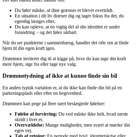
Du føler måske, at dine grænser er blevet overtrådt.
En situation i dit liv dræner dig og tager fokus fra det, du
egentlig længes efter.
Du kan opleve, at en vigtig del af din identitet er under
forandring – og det føles sårbart.
Når du ser punkterne i sammenhæng, handler det ofte om at finde
hjem til din egen kraft igen.
Drømmen inviterer dig til at kigge på, hvor du kan tage din kraft
mere hjem, sige fra eller tage nye valg.
Drømmetydning af ikke at kunne finde sin bil
En anden typisk variation er, at du ikke kan finde din bil på en
parkeringsplads eller efter en begivenhed.
Drømmen kan pege på flere nært beslægtede følelser:
Følelse af forvirring:
Du ved måske ikke helt, hvad næste
skridt i livet er.
Overvældelse:
Mange muligheder, men svært at mærke din
egen vej.
Tab af retning:
En periode med tvivl, identitetskrise eller