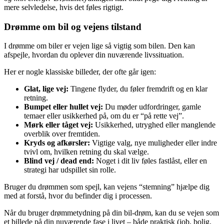
mere selvledelse, hvis det føles rigtigt.
Drømme om bil og vejens tilstand
I drømme om biler er vejen lige så vigtig som bilen. Den kan
afspejle, hvordan du oplever din nuværende livssituation.
Her er nogle klassiske billeder, der ofte går igen:
Glat, lige vej:
Tingene flyder, du føler fremdrift og en klar
retning.
Bumpet eller hullet vej:
Du møder udfordringer, gamle
temaer eller usikkerhed på, om du er “på rette vej”.
Mørk eller tåget vej:
Usikkerhed, utryghed eller manglende
overblik over fremtiden.
Kryds og afkørsler:
Vigtige valg, nye muligheder eller indre
tvivl om, hvilken retning du skal vælge.
Blind vej / dead end:
Noget i dit liv føles fastlåst, eller en
strategi har udspillet sin rolle.
Bruger du drømmen som spejl, kan vejens “stemning” hjælpe dig
med at forstå, hvor du befinder dig i processen.
Når du bruger drømmetydning på din bil-drøm, kan du se vejen som
et billede på din nuværende fase i livet – både praktisk (job, bolig,