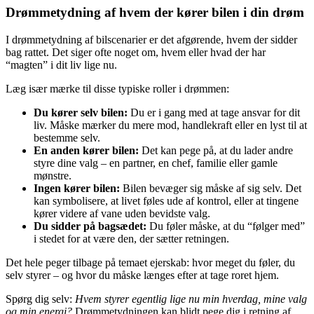
Drømmetydning af hvem der kører bilen i din drøm
I drømmetydning af bilscenarier er det afgørende, hvem der sidder
bag rattet. Det siger ofte noget om, hvem eller hvad der har
“magten” i dit liv lige nu.
Læg især mærke til disse typiske roller i drømmen:
Du kører selv bilen:
Du er i gang med at tage ansvar for dit
liv. Måske mærker du mere mod, handlekraft eller en lyst til at
bestemme selv.
En anden kører bilen:
Det kan pege på, at du lader andre
styre dine valg – en partner, en chef, familie eller gamle
mønstre.
Ingen kører bilen:
Bilen bevæger sig måske af sig selv. Det
kan symbolisere, at livet føles ude af kontrol, eller at tingene
kører videre af vane uden bevidste valg.
Du sidder på bagsædet:
Du føler måske, at du “følger med”
i stedet for at være den, der sætter retningen.
Det hele peger tilbage på temaet ejerskab: hvor meget du føler, du
selv styrer – og hvor du måske længes efter at tage roret hjem.
Spørg dig selv:
Hvem styrer egentlig lige nu min hverdag, mine valg
og min energi?
Drømmetydningen kan blidt pege dig i retning af