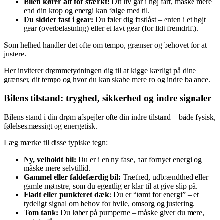
Bilen kører alt for stærkt:
Dit liv går i høj fart, måske mere
end din krop og energi kan følge med til.
Du sidder fast i gear:
Du føler dig fastlåst – enten i et højt
gear (overbelastning) eller et lavt gear (for lidt fremdrift).
Som helhed handler det ofte om tempo, grænser og behovet for at
justere.
Her inviterer drømmetydningen dig til at kigge kærligt på dine
grænser, dit tempo og hvor du kan skabe mere ro og indre balance.
Bilens tilstand: tryghed, sikkerhed og indre signaler
Bilens stand i din drøm afspejler ofte din indre tilstand – både fysisk,
følelsesmæssigt og energetisk.
Læg mærke til disse typiske tegn:
Ny, velholdt bil:
Du er i en ny fase, har fornyet energi og
måske mere selvtillid.
Gammel eller faldefærdig bil:
Træthed, udbrændthed eller
gamle mønstre, som du egentlig er klar til at give slip på.
Fladt eller punkteret dæk:
Du er “tømt for energi” – et
tydeligt signal om behov for hvile, omsorg og justering.
Tom tank:
Du løber på pumperne – måske giver du mere,