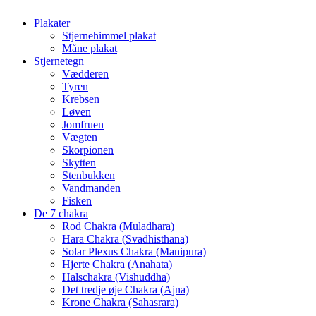
Plakater
Stjernehimmel plakat
Måne plakat
Stjernetegn
Vædderen
Tyren
Krebsen
Løven
Jomfruen
Vægten
Skorpionen
Skytten
Stenbukken
Vandmanden
Fisken
De 7 chakra
Rod Chakra (Muladhara)
Hara Chakra (Svadhisthana)
Solar Plexus Chakra (Manipura)
Hjerte Chakra (Anahata)
Halschakra (Vishuddha)
Det tredje øje Chakra (Ajna)
Krone Chakra (Sahasrara)