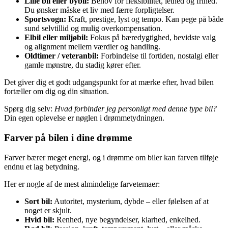
Lille bil eller bybil:
Behov for fleksibilitet, lethed og frihed.
Du ønsker måske et liv med færre forpligtelser.
Sportsvogn:
Kraft, prestige, lyst og tempo. Kan pege på både
sund selvtillid og mulig overkompensation.
Elbil eller miljøbil:
Fokus på bæredygtighed, bevidste valg
og alignment mellem værdier og handling.
Oldtimer / veteranbil:
Forbindelse til fortiden, nostalgi eller
gamle mønstre, du stadig kører efter.
Det giver dig et godt udgangspunkt for at mærke efter, hvad bilen
fortæller om dig og din situation.
Spørg dig selv:
Hvad forbinder jeg personligt med denne type bil?
Din egen oplevelse er nøglen i drømmetydningen.
Farver på bilen i dine drømme
Farver bærer meget energi, og i drømme om biler kan farven tilføje
endnu et lag betydning.
Her er nogle af de mest almindelige farvetemaer:
Sort bil:
Autoritet, mysterium, dybde – eller følelsen af at
noget er skjult.
Hvid bil:
Renhed, nye begyndelser, klarhed, enkelhed.