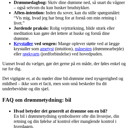
Drømmedagbog:
Skriv dine drømme ned, så snart du vågner
– også selvom du kun husker brudstykker.
Aften-intention:
Inden du sover, kan du stille spørgsmålet:
“Vis mig, hvad jeg har brug for at forstå om min retning i
livet.”
Jordende praksis:
Rolig vejrtrækning, blide stræk eller
meditation kan gøre det lettere at huske og forstå dine
drømme.
Krystaller
ved sengen:
Mange oplever støtte ved at lægge
krystaller som
ametyst
(intuition),
månesten
(drømmearbejde)
eller
røgkvarts
(jordforbindelse) ved hovedpuden.
Uanset hvad du vælger, gør det gerne på en måde, der føles enkel og
rar for dig.
Det vigtigste er, at du møder dine bil-drømme med nysgerrighed og
mildhed – ikke som et facit, men som små beskeder fra dit
underbevidste og din sjæl.
FAQ om drømmetydning: bil
Hvad betyder det generelt at drømme om en bil?
En bil i drømmetydning symboliserer ofte din livsrejse, din
retning og din følelse af kontrol eller manglende kontrol i
hverdagen.