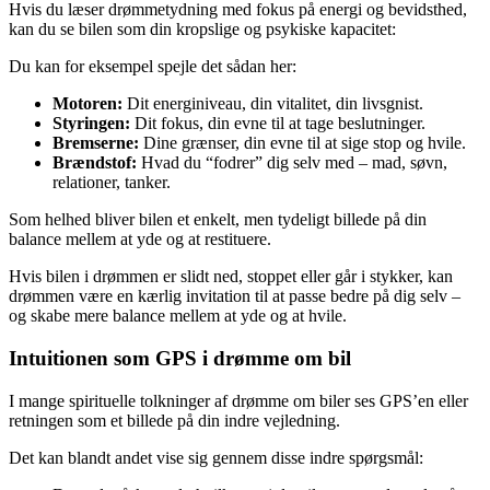
Hvis du læser drømmetydning med fokus på energi og bevidsthed,
kan du se bilen som din kropslige og psykiske kapacitet:
Du kan for eksempel spejle det sådan her:
Motoren:
Dit energiniveau, din vitalitet, din livsgnist.
Styringen:
Dit fokus, din evne til at tage beslutninger.
Bremserne:
Dine grænser, din evne til at sige stop og hvile.
Brændstof:
Hvad du “fodrer” dig selv med – mad, søvn,
relationer, tanker.
Som helhed bliver bilen et enkelt, men tydeligt billede på din
balance mellem at yde og at restituere.
Hvis bilen i drømmen er slidt ned, stoppet eller går i stykker, kan
drømmen være en kærlig invitation til at passe bedre på dig selv –
og skabe mere balance mellem at yde og at hvile.
Intuitionen som GPS i drømme om bil
I mange spirituelle tolkninger af drømme om biler ses GPS’en eller
retningen som et billede på din indre vejledning.
Det kan blandt andet vise sig gennem disse indre spørgsmål: