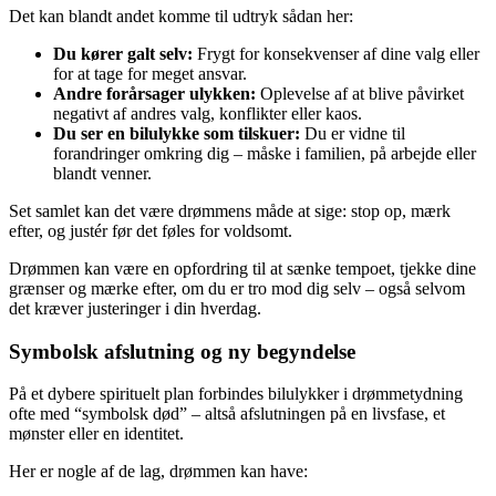
Det kan blandt andet komme til udtryk sådan her:
Du kører galt selv:
Frygt for konsekvenser af dine valg eller
for at tage for meget ansvar.
Andre forårsager ulykken:
Oplevelse af at blive påvirket
negativt af andres valg, konflikter eller kaos.
Du ser en bilulykke som tilskuer:
Du er vidne til
forandringer omkring dig – måske i familien, på arbejde eller
blandt venner.
Set samlet kan det være drømmens måde at sige: stop op, mærk
efter, og justér før det føles for voldsomt.
Drømmen kan være en opfordring til at sænke tempoet, tjekke dine
grænser og mærke efter, om du er tro mod dig selv – også selvom
det kræver justeringer i din hverdag.
Symbolsk afslutning og ny begyndelse
På et dybere spirituelt plan forbindes bilulykker i drømmetydning
ofte med “symbolsk død” – altså afslutningen på en livsfase, et
mønster eller en identitet.
Her er nogle af de lag, drømmen kan have: