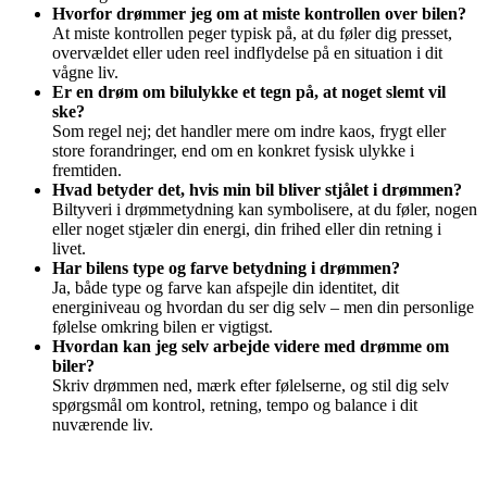
Hvorfor drømmer jeg om at miste kontrollen over bilen?
At miste kontrollen peger typisk på, at du føler dig presset,
overvældet eller uden reel indflydelse på en situation i dit
vågne liv.
Er en drøm om bilulykke et tegn på, at noget slemt vil
ske?
Som regel nej; det handler mere om indre kaos, frygt eller
store forandringer, end om en konkret fysisk ulykke i
fremtiden.
Hvad betyder det, hvis min bil bliver stjålet i drømmen?
Biltyveri i drømmetydning kan symbolisere, at du føler, nogen
eller noget stjæler din energi, din frihed eller din retning i
livet.
Har bilens type og farve betydning i drømmen?
Ja, både type og farve kan afspejle din identitet, dit
energiniveau og hvordan du ser dig selv – men din personlige
følelse omkring bilen er vigtigst.
Hvordan kan jeg selv arbejde videre med drømme om
biler?
Skriv drømmen ned, mærk efter følelserne, og stil dig selv
spørgsmål om kontrol, retning, tempo og balance i dit
nuværende liv.