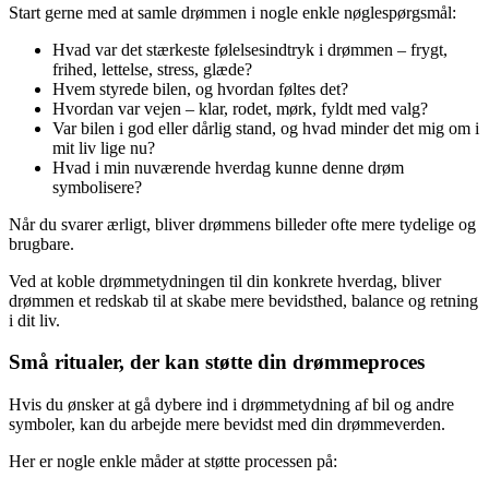
Start gerne med at samle drømmen i nogle enkle nøglespørgsmål:
Hvad var det stærkeste følelsesindtryk i drømmen – frygt,
frihed, lettelse, stress, glæde?
Hvem styrede bilen, og hvordan føltes det?
Hvordan var vejen – klar, rodet, mørk, fyldt med valg?
Var bilen i god eller dårlig stand, og hvad minder det mig om i
mit liv lige nu?
Hvad i min nuværende hverdag kunne denne drøm
symbolisere?
Når du svarer ærligt, bliver drømmens billeder ofte mere tydelige og
brugbare.
Ved at koble drømmetydningen til din konkrete hverdag, bliver
drømmen et redskab til at skabe mere bevidsthed, balance og retning
i dit liv.
Små ritualer, der kan støtte din drømmeproces
Hvis du ønsker at gå dybere ind i drømmetydning af bil og andre
symboler, kan du arbejde mere bevidst med din drømmeverden.
Her er nogle enkle måder at støtte processen på: