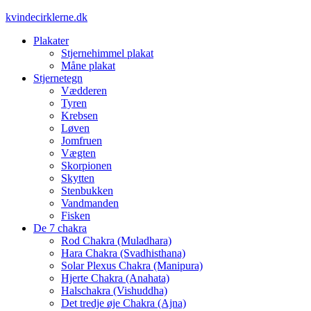
Videre
kvindecirklerne.dk
til
Plakater
indhold
Stjernehimmel plakat
Måne plakat
Stjernetegn
Vædderen
Tyren
Krebsen
Løven
Jomfruen
Vægten
Skorpionen
Skytten
Stenbukken
Vandmanden
Fisken
De 7 chakra
Rod Chakra (Muladhara)
Hara Chakra (Svadhisthana)
Solar Plexus Chakra (Manipura)
Hjerte Chakra (Anahata)
Halschakra (Vishuddha)
Det tredje øje Chakra (Ajna)