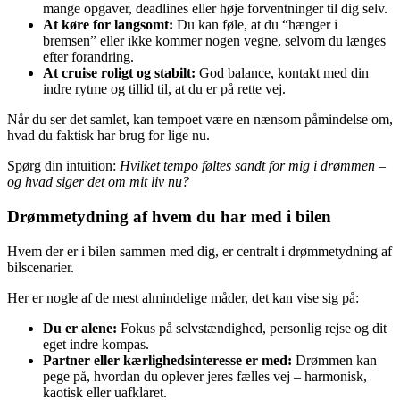
mange opgaver, deadlines eller høje forventninger til dig selv.
At køre for langsomt:
Du kan føle, at du “hænger i
bremsen” eller ikke kommer nogen vegne, selvom du længes
efter forandring.
At cruise roligt og stabilt:
God balance, kontakt med din
indre rytme og tillid til, at du er på rette vej.
Når du ser det samlet, kan tempoet være en nænsom påmindelse om,
hvad du faktisk har brug for lige nu.
Spørg din intuition:
Hvilket tempo føltes sandt for mig i drømmen –
og hvad siger det om mit liv nu?
Drømmetydning af hvem du har med i bilen
Hvem der er i bilen sammen med dig, er centralt i drømmetydning af
bilscenarier.
Her er nogle af de mest almindelige måder, det kan vise sig på:
Du er alene:
Fokus på selvstændighed, personlig rejse og dit
eget indre kompas.
Partner eller kærlighedsinteresse er med:
Drømmen kan
pege på, hvordan du oplever jeres fælles vej – harmonisk,
kaotisk eller uafklaret.