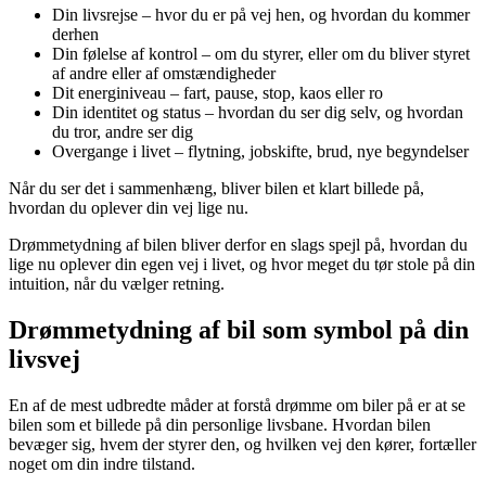
Din livsrejse – hvor du er på vej hen, og hvordan du kommer
derhen
Din følelse af kontrol – om du styrer, eller om du bliver styret
af andre eller af omstændigheder
Dit energiniveau – fart, pause, stop, kaos eller ro
Din identitet og status – hvordan du ser dig selv, og hvordan
du tror, andre ser dig
Overgange i livet – flytning, jobskifte, brud, nye begyndelser
Når du ser det i sammenhæng, bliver bilen et klart billede på,
hvordan du oplever din vej lige nu.
Drømmetydning af bilen bliver derfor en slags spejl på, hvordan du
lige nu oplever din egen vej i livet, og hvor meget du tør stole på din
intuition, når du vælger retning.
Drømmetydning af bil som symbol på din
livsvej
En af de mest udbredte måder at forstå drømme om biler på er at se
bilen som et billede på din personlige livsbane. Hvordan bilen
bevæger sig, hvem der styrer den, og hvilken vej den kører, fortæller
noget om din indre tilstand.