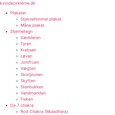
Videre
kvindecirklerne.dk
til
Plakater
indhold
Stjernehimmel plakat
Måne plakat
Stjernetegn
Vædderen
Tyren
Krebsen
Løven
Jomfruen
Vægten
Skorpionen
Skytten
Stenbukken
Vandmanden
Fisken
De 7 chakra
Rod Chakra (Muladhara)