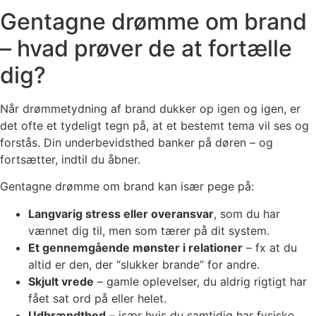
Gentagne drømme om brand
– hvad prøver de at fortælle
dig?
Når drømmetydning af brand dukker op igen og igen, er
det ofte et tydeligt tegn på, at et bestemt tema vil ses og
forstås. Din underbevidsthed banker på døren – og
fortsætter, indtil du åbner.
Gentagne drømme om brand kan især pege på:
Langvarig stress eller overansvar
, som du har
vænnet dig til, men som tærer på dit system.
Et gennemgående mønster i relationer
– fx at du
altid er den, der “slukker brande” for andre.
Skjult vrede
– gamle oplevelser, du aldrig rigtigt har
fået sat ord på eller helet.
Udbrændthed
– især hvis du samtidig har fysiske