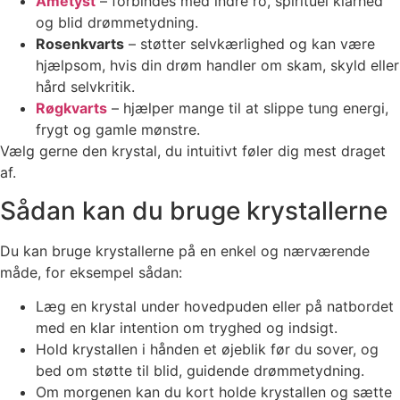
Ametyst
– forbindes med indre ro, spirituel klarhed
og blid drømmetydning.
Rosenkvarts
– støtter selvkærlighed og kan være
hjælpsom, hvis din drøm handler om skam, skyld eller
hård selvkritik.
Røgkvarts
– hjælper mange til at slippe tung energi,
frygt og gamle mønstre.
Vælg gerne den krystal, du intuitivt føler dig mest draget
af.
Sådan kan du bruge krystallerne
Du kan bruge krystallerne på en enkel og nærværende
måde, for eksempel sådan:
Læg en krystal under hovedpuden eller på natbordet
med en klar intention om tryghed og indsigt.
Hold krystallen i hånden et øjeblik før du sover, og
bed om støtte til blid, guidende drømmetydning.
Om morgenen kan du kort holde krystallen og sætte