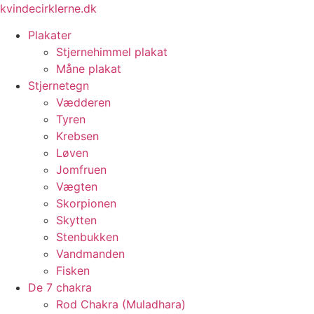
Videre
kvindecirklerne.dk
til
Plakater
indhold
Stjernehimmel plakat
Måne plakat
Stjernetegn
Vædderen
Tyren
Krebsen
Løven
Jomfruen
Vægten
Skorpionen
Skytten
Stenbukken
Vandmanden
Fisken
De 7 chakra
Rod Chakra (Muladhara)