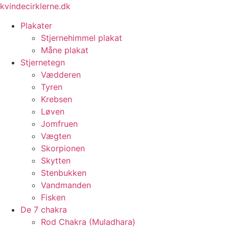
Videre
kvindecirklerne.dk
til
Plakater
indhold
Stjernehimmel plakat
Måne plakat
Stjernetegn
Vædderen
Tyren
Krebsen
Løven
Jomfruen
Vægten
Skorpionen
Skytten
Stenbukken
Vandmanden
Fisken
De 7 chakra
Rod Chakra (Muladhara)