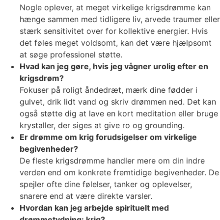
Nogle oplever, at meget virkelige krigsdrømme kan
hænge sammen med tidligere liv, arvede traumer eller
stærk sensitivitet over for kollektive energier. Hvis
det føles meget voldsomt, kan det være hjælpsomt
at søge professionel støtte.
Hvad kan jeg gøre, hvis jeg vågner urolig efter en
krigsdrøm?
Fokuser på roligt åndedræt, mærk dine fødder i
gulvet, drik lidt vand og skriv drømmen ned. Det kan
også støtte dig at lave en kort meditation eller bruge
krystaller, der siges at give ro og grounding.
Er drømme om krig forudsigelser om virkelige
begivenheder?
De fleste krigsdrømme handler mere om din indre
verden end om konkrete fremtidige begivenheder. De
spejler ofte dine følelser, tanker og oplevelser,
snarere end at være direkte varsler.
Hvordan kan jeg arbejde spirituelt med
drømmetydning: krig?