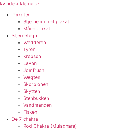
Videre
kvindecirklerne.dk
til
Plakater
indhold
Stjernehimmel plakat
Måne plakat
Stjernetegn
Vædderen
Tyren
Krebsen
Løven
Jomfruen
Vægten
Skorpionen
Skytten
Stenbukken
Vandmanden
Fisken
De 7 chakra
Rod Chakra (Muladhara)