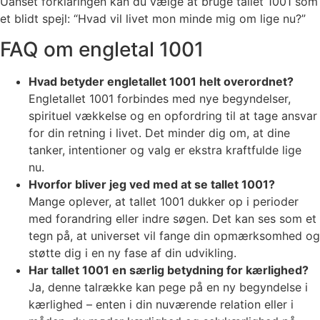
Uanset forklaringen kan du vælge at bruge tallet 1001 som
et blidt spejl: “Hvad vil livet mon minde mig om lige nu?”
FAQ om engletal 1001
Hvad betyder engletallet 1001 helt overordnet?
Engletallet 1001 forbindes med nye begyndelser,
spirituel vækkelse og en opfordring til at tage ansvar
for din retning i livet. Det minder dig om, at dine
tanker, intentioner og valg er ekstra kraftfulde lige
nu.
Hvorfor bliver jeg ved med at se tallet 1001?
Mange oplever, at tallet 1001 dukker op i perioder
med forandring eller indre søgen. Det kan ses som et
tegn på, at universet vil fange din opmærksomhed og
støtte dig i en ny fase af din udvikling.
Har tallet 1001 en særlig betydning for kærlighed?
Ja, denne talrække kan pege på en ny begyndelse i
kærlighed – enten i din nuværende relation eller i