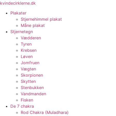
Videre
kvindecirklerne.dk
til
Plakater
indhold
Stjernehimmel plakat
Måne plakat
Stjernetegn
Vædderen
Tyren
Krebsen
Løven
Jomfruen
Vægten
Skorpionen
Skytten
Stenbukken
Vandmanden
Fisken
De 7 chakra
Rod Chakra (Muladhara)