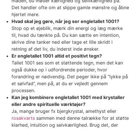
måden, du møder kærlighed og selvkærlighed på.
Det handler ofte om at slippe gamle mønstre og åbne
hjertet mere.
Hvad skal jeg gøre, når jeg ser engletallet 1001?
Stop op et øjeblik, mærk din energi og læg mærke
til, hvad du tænkte på. Du kan sætte en intention,
skrive dine tanker ned eller tage et lille skridt i
retning af det liv, du inderst inde ønsker.
Er engletallet 1001 altid et positivt tegn?
Tallet 1001 ses som et støttende tegn, men det kan
også dukke op i udfordrende perioder, hvor
forandring er nødvendig. Det peger ikke på “lykke på
et sølvfad”, men på, at du er vejledt gennem
processen.
Kan jeg kombinere engletallet 1001 med krystaller
eller andre spirituelle værktøjer?
Ja, mange bruger fx bjergkrystal, amethyst eller
rosakvarts
sammen med denne talrække for at støtte
klarhed, intuition og selvkærlighed. Brug det, der