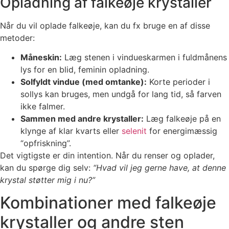
Opladning af falkeøje krystaller
Når du vil oplade falkeøje, kan du fx bruge en af disse
metoder:
Måneskin:
Læg stenen i vindueskarmen i fuldmånens
lys for en blid, feminin opladning.
Solfyldt vindue (med omtanke):
Korte perioder i
sollys kan bruges, men undgå for lang tid, så farven
ikke falmer.
Sammen med andre krystaller:
Læg falkeøje på en
klynge af klar kvarts eller
selenit
for energimæssig
“opfriskning”.
Det vigtigste er din intention. Når du renser og oplader,
kan du spørge dig selv:
“Hvad vil jeg gerne have, at denne
krystal støtter mig i nu?”
Kombinationer med falkeøje
krystaller og andre sten