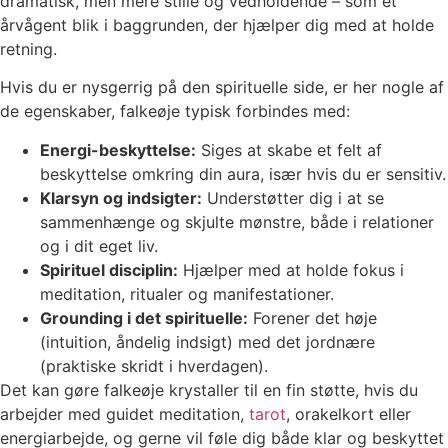
dramatisk, men mere stille og vedholdende – som et
årvågent blik i baggrunden, der hjælper dig med at holde
retning.
Hvis du er nysgerrig på den spirituelle side, er her nogle af
de egenskaber, falkeøje typisk forbindes med:
Energi-beskyttelse:
Siges at skabe et felt af
beskyttelse omkring din aura, især hvis du er sensitiv.
Klarsyn og indsigter:
Understøtter dig i at se
sammenhænge og skjulte mønstre, både i relationer
og i dit eget liv.
Spirituel disciplin:
Hjælper med at holde fokus i
meditation, ritualer og manifestationer.
Grounding i det spirituelle:
Forener det høje
(intuition, åndelig indsigt) med det jordnære
(praktiske skridt i hverdagen).
Det kan gøre falkeøje krystaller til en fin støtte, hvis du
arbejder med guidet meditation,
tarot
, orakelkort eller
energiarbejde, og gerne vil føle dig både klar og beskyttet