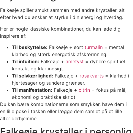
Falkeøje spiller smukt sammen med andre krystaller, alt
efter hvad du ønsker at styrke i din energi og hverdag.
Her er nogle klassiske kombinationer, du kan lade dig
inspirere af:
Til beskyttelse:
Falkeøje + sort
turmalin
= mental
klarhed og stærk energetisk afskærmning.
Til intuition:
Falkeøje +
ametyst
= dybere spirituel
kontakt og klar indsigt.
Til selvkærlighed:
Falkeøje +
rosakvarts
= klarhed i
hjertesager og sundere grænser.
Til manifestation:
Falkeøje +
citrin
= fokus på mål,
økonomi og praktiske skridt.
Du kan bære kombinationerne som smykker, have dem i
en lille pose i tasken eller lægge dem samlet på et lille
alter derhjemme.
Falkeøje krystaller i personlig