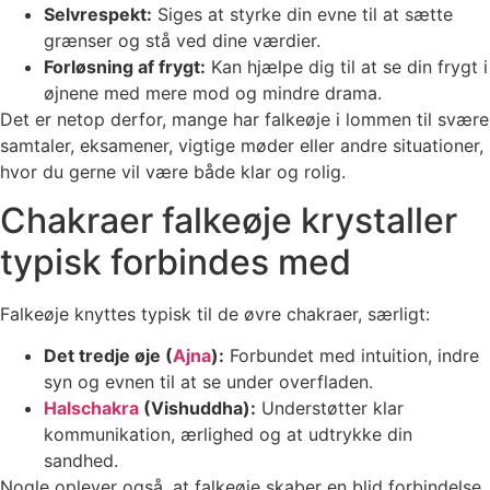
Selvrespekt:
Siges at styrke din evne til at sætte
grænser og stå ved dine værdier.
Forløsning af frygt:
Kan hjælpe dig til at se din frygt i
øjnene med mere mod og mindre drama.
Det er netop derfor, mange har falkeøje i lommen til svære
samtaler, eksamener, vigtige møder eller andre situationer,
hvor du gerne vil være både klar og rolig.
Chakraer falkeøje krystaller
typisk forbindes med
Falkeøje knyttes typisk til de øvre chakraer, særligt:
Det tredje øje (
Ajna
):
Forbundet med intuition, indre
syn og evnen til at se under overfladen.
Halschakra
(Vishuddha):
Understøtter klar
kommunikation, ærlighed og at udtrykke din
sandhed.
Nogle oplever også, at falkeøje skaber en blid forbindelse