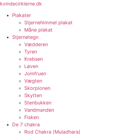
Videre
kvindecirklerne.dk
til
Plakater
indhold
Stjernehimmel plakat
Måne plakat
Stjernetegn
Vædderen
Tyren
Krebsen
Løven
Jomfruen
Vægten
Skorpionen
Skytten
Stenbukken
Vandmanden
Fisken
De 7 chakra
Rod Chakra (Muladhara)