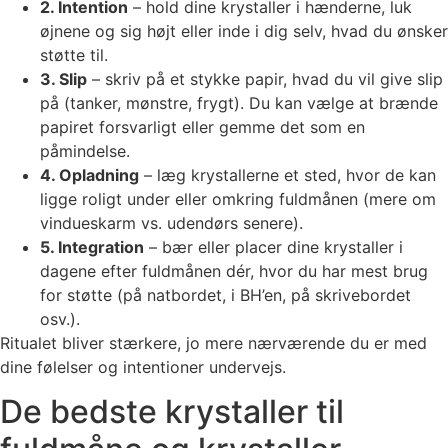
2. Intention
– hold dine krystaller i hænderne, luk
øjnene og sig højt eller inde i dig selv, hvad du ønsker
støtte til.
3. Slip
– skriv på et stykke papir, hvad du vil give slip
på (tanker, mønstre, frygt). Du kan vælge at brænde
papiret forsvarligt eller gemme det som en
påmindelse.
4. Opladning
– læg krystallerne et sted, hvor de kan
ligge roligt under eller omkring fuldmånen (mere om
vindueskarm vs. udendørs senere).
5. Integration
– bær eller placer dine krystaller i
dagene efter fuldmånen dér, hvor du har mest brug
for støtte (på natbordet, i BH’en, på skrivebordet
osv.).
Ritualet bliver stærkere, jo mere nærværende du er med
dine følelser og intentioner undervejs.
De bedste krystaller til