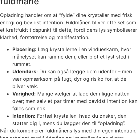
fuldmåne
Opladning handler om at “fylde” dine krystaller med frisk
energi og bevidst intention. Fuldmånen bliver ofte set som
et kraftfuldt tidspunkt til dette, fordi dens lys symboliserer
klarhed, forstørrelse og manifestation.
Placering:
Læg krystallerne i en vindueskarm, hvor
månelyset kan ramme dem, eller blot et lyst sted i
rummet.
Udendørs:
Du kan også lægge dem udenfor – men
vær opmærksom på fugt, dyr og risiko for, at de
bliver væk.
Varighed:
Mange vælger at lade dem ligge natten
over; men selv et par timer med bevidst intention kan
føles som nok.
Intention:
Fortæl krystallen, hvad du ønsker, den
støtter dig i, mens du lægger den til “opladning”.
Når du kombinerer fuldmånens lys med din egen intention,
kan arbejdet med fuldmåne og krystaller føles ekstra