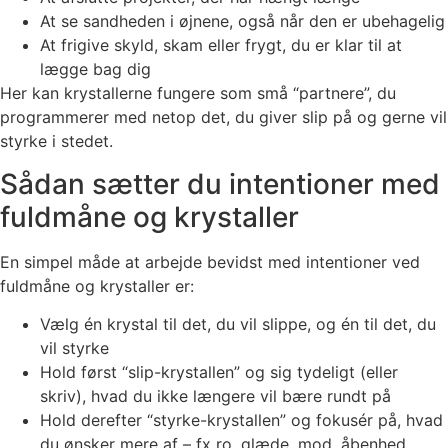
At se sandheden i øjnene, også når den er ubehagelig
At frigive skyld, skam eller frygt, du er klar til at
lægge bag dig
Her kan krystallerne fungere som små “partnere”, du
programmerer med netop det, du giver slip på og gerne vil
styrke i stedet.
Sådan sætter du intentioner med
fuldmåne og krystaller
En simpel måde at arbejde bevidst med intentioner ved
fuldmåne og krystaller er:
Vælg én krystal til det, du vil slippe, og én til det, du
vil styrke
Hold først “slip-krystallen” og sig tydeligt (eller
skriv), hvad du ikke længere vil bære rundt på
Hold derefter “styrke-krystallen” og fokusér på, hvad
du ønsker mere af – fx ro, glæde, mod, åbenhed