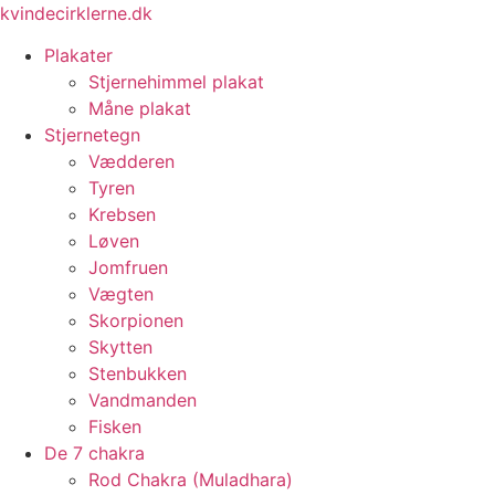
Videre
kvindecirklerne.dk
til
Plakater
indhold
Stjernehimmel plakat
Måne plakat
Stjernetegn
Vædderen
Tyren
Krebsen
Løven
Jomfruen
Vægten
Skorpionen
Skytten
Stenbukken
Vandmanden
Fisken
De 7 chakra
Rod Chakra (Muladhara)