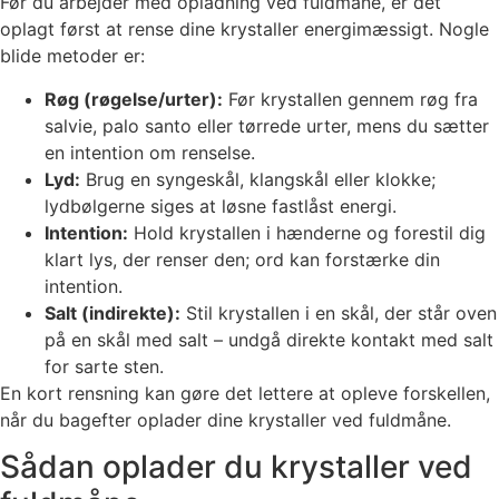
Før du arbejder med opladning ved fuldmåne, er det
oplagt først at rense dine krystaller energimæssigt. Nogle
blide metoder er:
Røg (røgelse/urter):
Før krystallen gennem røg fra
salvie, palo santo eller tørrede urter, mens du sætter
en intention om renselse.
Lyd:
Brug en syngeskål, klangskål eller klokke;
lydbølgerne siges at løsne fastlåst energi.
Intention:
Hold krystallen i hænderne og forestil dig
klart lys, der renser den; ord kan forstærke din
intention.
Salt (indirekte):
Stil krystallen i en skål, der står oven
på en skål med salt – undgå direkte kontakt med salt
for sarte sten.
En kort rensning kan gøre det lettere at opleve forskellen,
når du bagefter oplader dine krystaller ved fuldmåne.
Sådan oplader du krystaller ved