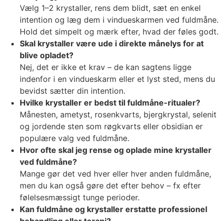
Vælg 1–2 krystaller, rens dem blidt, sæt en enkel
intention og læg dem i vindueskarmen ved fuldmåne.
Hold det simpelt og mærk efter, hvad der føles godt.
Skal krystaller være ude i direkte månelys for at
blive opladet?
Nej, det er ikke et krav – de kan sagtens ligge
indenfor i en vindueskarm eller et lyst sted, mens du
bevidst sætter din intention.
Hvilke krystaller er bedst til fuldmåne-ritualer?
Månesten, ametyst, rosenkvarts, bjergkrystal, selenit
og jordende sten som røgkvarts eller obsidian er
populære valg ved fuldmåne.
Hvor ofte skal jeg rense og oplade mine krystaller
ved fuldmåne?
Mange gør det ved hver eller hver anden fuldmåne,
men du kan også gøre det efter behov – fx efter
følelsesmæssigt tunge perioder.
Kan fuldmåne og krystaller erstatte professionel
behandling eller terapi?