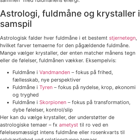
sammen” med fuldmånens energi.
Astrologi, fuldmåne og krystaller i
samspil
Astrologisk falder hver fuldmåne i et bestemt
stjernetegn
,
hvilket farver temaerne for den pågældende fuldmåne.
Mange vælger krystaller, der enten matcher månens tegn
eller de følelser, fuldmånen vækker. Eksempelvis:
Fuldmåne i
Vandmanden
– fokus på frihed,
fællesskab, nye perspektiver
Fuldmåne i
Tyren
– fokus på nydelse, krop, økonomi
og tryghed
Fuldmåne i
Skorpionen
– fokus på transformation,
dybe følelser, kontrol/slip
Her kan du vælge krystaller, der understøtter de
astrologiske temaer – fx
ametyst
til ro ved en
følelsesmæssigt intens fuldmåne eller rosenkvarts til
selvkærlighed ved relationstunge temaer.