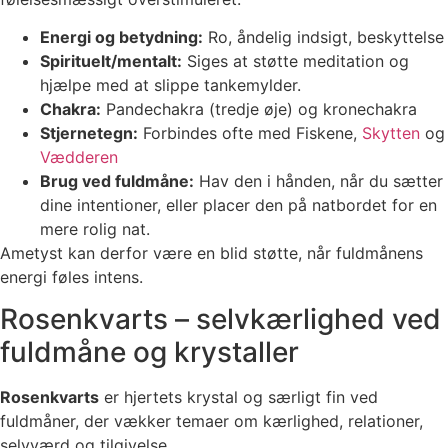
Energi og betydning:
Ro, åndelig indsigt, beskyttelse
Spirituelt/mentalt:
Siges at støtte meditation og
hjælpe med at slippe tankemylder.
Chakra:
Pandechakra (tredje øje) og kronechakra
Stjernetegn:
Forbindes ofte med Fiskene,
Skytten
og
Vædderen
Brug ved fuldmåne:
Hav den i hånden, når du sætter
dine intentioner, eller placer den på natbordet for en
mere rolig nat.
Ametyst kan derfor være en blid støtte, når fuldmånens
energi føles intens.
Rosenkvarts – selvkærlighed ved
fuldmåne og krystaller
Rosenkvarts
er hjertets krystal og særligt fin ved
fuldmåner, der vækker temaer om kærlighed, relationer,
selvværd og tilgivelse.