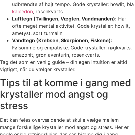
udbrændte af højt tempo. Gode krystaller: howlit, blå
kalcedon
, rosenkvarts.
Lufttegn (Tvillingen, Vægten, Vandmanden):
Har
ofte meget mental aktivitet. Gode krystaller: howlit,
ametyst, sort turmalin.
Vandtegn (Krebsen, Skorpionen, Fiskene):
Følsomme og empatiske. Gode krystaller: røgkvarts,
amazonit, grøn aventurin, rosenkvarts.
Tag det som en venlig guide – din egen intuition er altid
vigtigst, når du vælger krystaller.
Tips til at komme i gang med
krystaller mod angst og
stress
Det kan føles overvældende at skulle vælge mellem
mange forskellige krystaller mod angst og stress. Her er
nogle enkle retningslinjer, der kan hjælpe dig i gang.