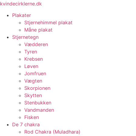
Videre
kvindecirklerne.dk
til
Plakater
indhold
Stjernehimmel plakat
Måne plakat
Stjernetegn
Vædderen
Tyren
Krebsen
Løven
Jomfruen
Vægten
Skorpionen
Skytten
Stenbukken
Vandmanden
Fisken
De 7 chakra
Rod Chakra (Muladhara)