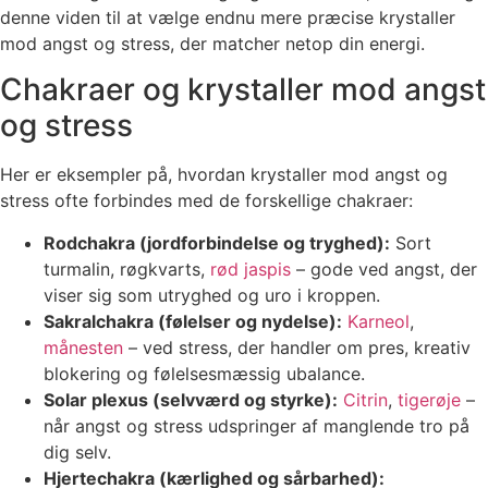
denne viden til at vælge endnu mere præcise krystaller
mod angst og stress, der matcher netop din energi.
Chakraer og krystaller mod angst
og stress
Her er eksempler på, hvordan krystaller mod angst og
stress ofte forbindes med de forskellige chakraer:
Rodchakra (jordforbindelse og tryghed):
Sort
turmalin, røgkvarts,
rød jaspis
– gode ved angst, der
viser sig som utryghed og uro i kroppen.
Sakralchakra (følelser og nydelse):
Karneol
,
månesten
– ved stress, der handler om pres, kreativ
blokering og følelsesmæssig ubalance.
Solar plexus (selvværd og styrke):
Citrin
,
tigerøje
–
når angst og stress udspringer af manglende tro på
dig selv.
Hjertechakra (kærlighed og sårbarhed):