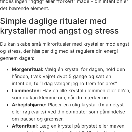
findes ingen “rigtig” eller “forkert” måde – din intention er
det bærende element.
Simple daglige ritualer med
krystaller mod angst og stress
Du kan skabe små mikroritualer med krystaller mod angst
og stress, der hjælper dig med at regulere din energi
gennem dagen:
Morgenritual:
Vælg én krystal for dagen, hold den i
hånden, træk vejret dybt 5 gange og sæt en
intention, fx “I dag vælger jeg ro frem for pres”.
Lommesten:
Hav en lille krystal i lommen eller bh’en,
som du kan klemme om, når du mærker uro.
Arbejdshjørne:
Placer en rolig krystal (fx ametyst
eller røgkvarts) ved din computer som påmindelse
om pauser og grænser.
Aftenritual:
Læg en krystal på brystet eller maven,