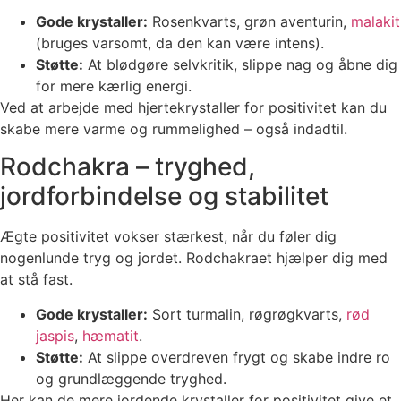
Gode krystaller:
Rosenkvarts, grøn aventurin,
malakit
(bruges varsomt, da den kan være intens).
Støtte:
At blødgøre selvkritik, slippe nag og åbne dig
for mere kærlig energi.
Ved at arbejde med hjertekrystaller for positivitet kan du
skabe mere varme og rummelighed – også indadtil.
Rodchakra – tryghed,
jordforbindelse og stabilitet
Ægte positivitet vokser stærkest, når du føler dig
nogenlunde tryg og jordet. Rodchakraet hjælper dig med
at stå fast.
Gode krystaller:
Sort turmalin, røgrøgkvarts,
rød
jaspis
,
hæmatit
.
Støtte:
At slippe overdreven frygt og skabe indre ro
og grundlæggende tryghed.
Her kan de mere jordende krystaller for positivitet give et