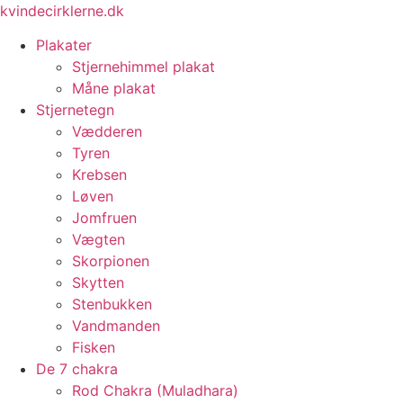
Videre
kvindecirklerne.dk
til
Plakater
indhold
Stjernehimmel plakat
Måne plakat
Stjernetegn
Vædderen
Tyren
Krebsen
Løven
Jomfruen
Vægten
Skorpionen
Skytten
Stenbukken
Vandmanden
Fisken
De 7 chakra
Rod Chakra (Muladhara)