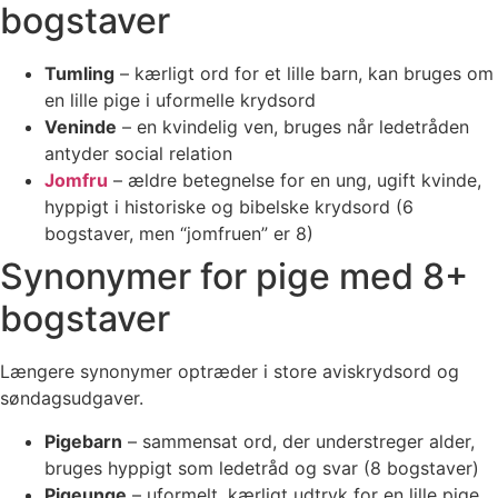
bogstaver
Tumling
– kærligt ord for et lille barn, kan bruges om
en lille pige i uformelle krydsord
Veninde
– en kvindelig ven, bruges når ledetråden
antyder social relation
Jomfru
– ældre betegnelse for en ung, ugift kvinde,
hyppigt i historiske og bibelske krydsord (6
bogstaver, men “jomfruen” er 8)
Synonymer for pige med 8+
bogstaver
Længere synonymer optræder i store aviskrydsord og
søndagsudgaver.
Pigebarn
– sammensat ord, der understreger alder,
bruges hyppigt som ledetråd og svar (8 bogstaver)
Pigeunge
– uformelt, kærligt udtryk for en lille pige