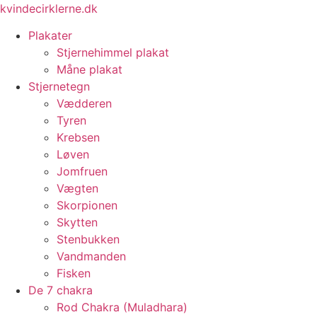
Videre
kvindecirklerne.dk
til
Plakater
indhold
Stjernehimmel plakat
Måne plakat
Stjernetegn
Vædderen
Tyren
Krebsen
Løven
Jomfruen
Vægten
Skorpionen
Skytten
Stenbukken
Vandmanden
Fisken
De 7 chakra
Rod Chakra (Muladhara)