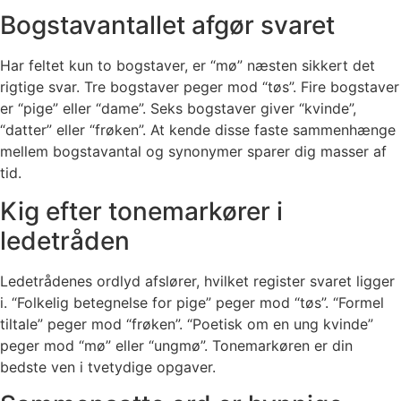
Bogstavantallet afgør svaret
Har feltet kun to bogstaver, er “mø” næsten sikkert det
rigtige svar. Tre bogstaver peger mod “tøs”. Fire bogstaver
er “pige” eller “dame”. Seks bogstaver giver “kvinde”,
“datter” eller “frøken”. At kende disse faste sammenhænge
mellem bogstavantal og synonymer sparer dig masser af
tid.
Kig efter tonemarkører i
ledetråden
Ledetrådenes ordlyd afslører, hvilket register svaret ligger
i. “Folkelig betegnelse for pige” peger mod “tøs”. “Formel
tiltale” peger mod “frøken”. “Poetisk om en ung kvinde”
peger mod “mø” eller “ungmø”. Tonemarkøren er din
bedste ven i tvetydige opgaver.