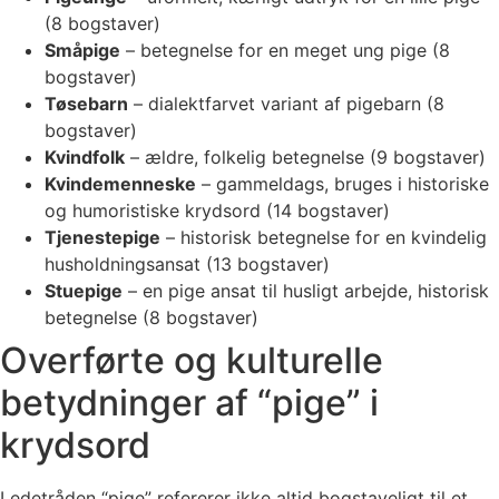
(8 bogstaver)
Småpige
– betegnelse for en meget ung pige (8
bogstaver)
Tøsebarn
– dialektfarvet variant af pigebarn (8
bogstaver)
Kvindfolk
– ældre, folkelig betegnelse (9 bogstaver)
Kvindemenneske
– gammeldags, bruges i historiske
og humoristiske krydsord (14 bogstaver)
Tjenestepige
– historisk betegnelse for en kvindelig
husholdningsansat (13 bogstaver)
Stuepige
– en pige ansat til husligt arbejde, historisk
betegnelse (8 bogstaver)
Overførte og kulturelle
betydninger af “pige” i
krydsord
Ledetråden “pige” refererer ikke altid bogstaveligt til et