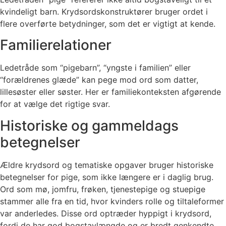
kvindeligt barn. Krydsordskonstruktører bruger ordet i
flere overførte betydninger, som det er vigtigt at kende.
Familierelationer
Ledetråde som “pigebarn”, “yngste i familien” eller
“forældrenes glæde” kan pege mod ord som datter,
lillesøster eller søster. Her er familiekonteksten afgørende
for at vælge det rigtige svar.
Historiske og gammeldags
betegnelser
Ældre krydsord og tematiske opgaver bruger historiske
betegnelser for pige, som ikke længere er i daglig brug.
Ord som mø, jomfru, frøken, tjenestepige og stuepige
stammer alle fra en tid, hvor kvinders rolle og tiltaleformer
var anderledes. Disse ord optræder hyppigt i krydsord,
fordi de har god bogstavlængde og er bredt genkendte.