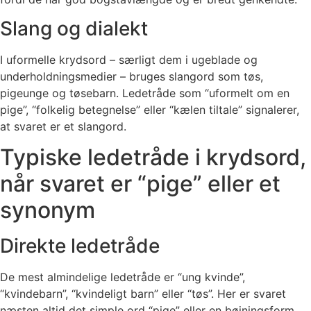
Slang og dialekt
I uformelle krydsord – særligt dem i ugeblade og
underholdningsmedier – bruges slangord som tøs,
pigeunge og tøsebarn. Ledetråde som “uformelt om en
pige”, “folkelig betegnelse” eller “kælen tiltale” signalerer,
at svaret er et slangord.
Typiske ledetråde i krydsord,
når svaret er “pige” eller et
synonym
Direkte ledetråde
De mest almindelige ledetråde er “ung kvinde”,
“kvindebarn”, “kvindeligt barn” eller “tøs”. Her er svaret
næsten altid det simple ord “pige” eller en bøjningsform.