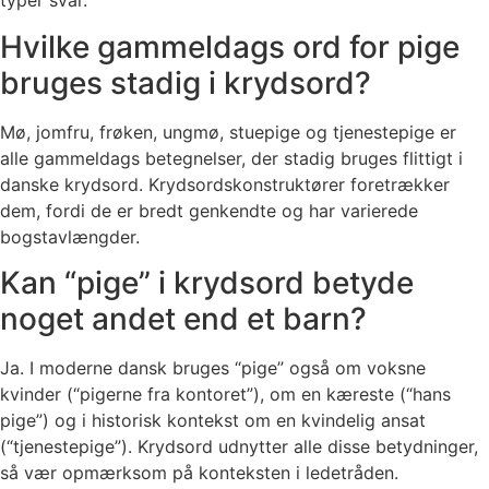
typer svar.
Hvilke gammeldags ord for pige
bruges stadig i krydsord?
Mø, jomfru, frøken, ungmø, stuepige og tjenestepige er
alle gammeldags betegnelser, der stadig bruges flittigt i
danske krydsord. Krydsordskonstruktører foretrækker
dem, fordi de er bredt genkendte og har varierede
bogstavlængder.
Kan “pige” i krydsord betyde
noget andet end et barn?
Ja. I moderne dansk bruges “pige” også om voksne
kvinder (“pigerne fra kontoret”), om en kæreste (“hans
pige”) og i historisk kontekst om en kvindelig ansat
(“tjenestepige”). Krydsord udnytter alle disse betydninger,
så vær opmærksom på konteksten i ledetråden.